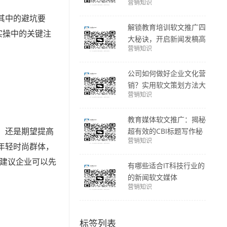
营销知识
其中的避坑要
解锁教育培训软文推广四
实操中的关键注
大秘诀，开启新闻发稿高
营销知识
效营销之路
公司如何做好企业文化营
销？实用软文策划方法大
营销知识
揭秘
教育媒体软文推广：揭秘
，还是期望提高
超有效的CBI标题写作秘
营销知识
诀
年轻时尚群体，
网建议企业可以先
有哪些适合IT科技行业的
的新闻软文媒体
营销知识
标签列表