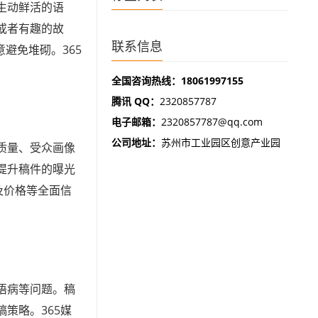
生动鲜活的语
或者有趣的故
联系信息
避免堆砌。365
全国咨询热线：18061997155
腾讯 QQ：
2320857787
电子邮箱：
2320857787@qq.com
公司地址：
苏州市工业园区创意产业园
质量、受众画像
提升稿件的曝光
及价格等全面信
语病等问题。稿
策略。365媒